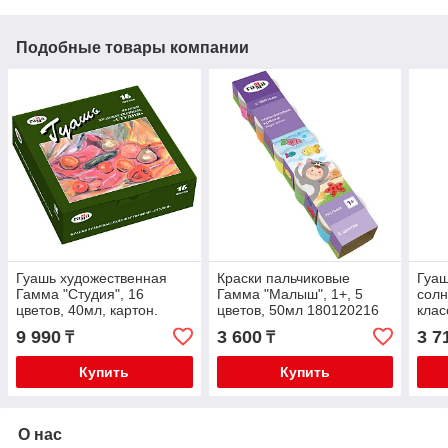
Подобные товары компании
Гуашь художественная
Краски пальчиковые
Гуа
Гамма "Студия", 16
Гамма "Малыш", 1+, 5
солн
цветов, 40мл, картон.
цветов, 50мл 180120216
клас
упаковка 221016
20м
9 990
3 600
3 7
₸
₸
Купить
Купить
О нас