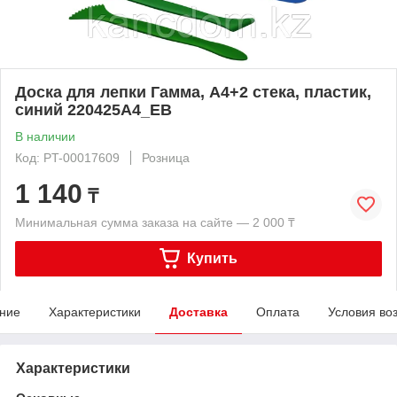
Доска для лепки Гамма, А4+2 стека, пластик,
синий 220425A4_EB
В наличии
Код: PT-00017609
Розница
1 140
₸
Минимальная сумма заказа на сайте — 2 000 ₸
Купить
ние
Характеристики
Доставка
Оплата
Условия во
Характеристики