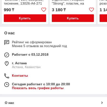
тиснение, 13026-A4-271
"Strong", пластик, на
роз
молнии ПТ-83-2_42223
990
3 180
1 1
₸
₸
Купить
Купить
О нас
Рейтинг не сформирован
Менее 5 отзывов за последний год
Работает с 03.12.2018
г. Астана
Астана, Казахстан
Контакты
Сегодня работает с 10:00 до 20:00
Показать весь график работы
О нас