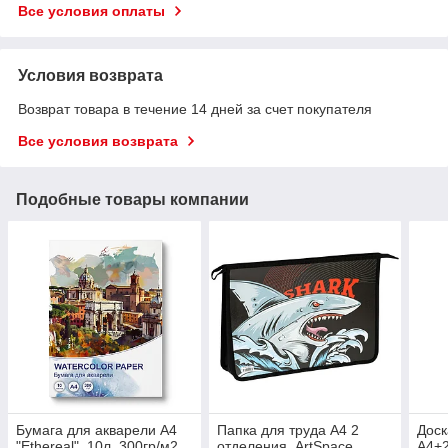
Все условия оплаты
Условия возврата
Возврат товара в течение 14 дней за счет покупателя
Все условия возврата
Подобные товары компании
Бумага для акварели А4
Папка для труда А4 2
Доск
"Ethereal", 10л, 300гр/м2,
отделения, ArtSpace
А4+2