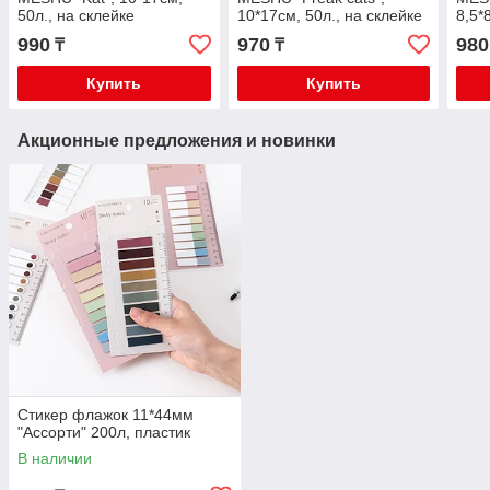
50л., на склейке
10*17см, 50л., на склейке
8,5*
MS_65018
MS_65015
скл
990
970
980
₸
₸
Купить
Купить
Акционные предложения и новинки
Стикер флажок 11*44мм
"Ассорти" 200л, пластик
В наличии