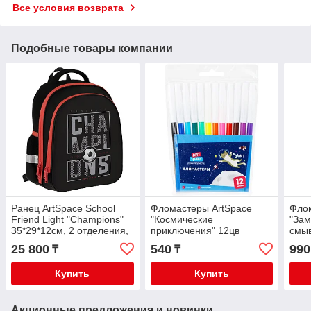
Все условия возврата
Подобные товары компании
Ранец ArtSpace School
Фломастеры ArtSpace
Флом
Friend Light "Champions"
"Космические
"Зам
35*29*12см, 2 отделения,
приключения" 12цв
смы
2 кармана
WCP12_26827
25 800
540
990
₸
₸
Купить
Купить
Акционные предложения и новинки