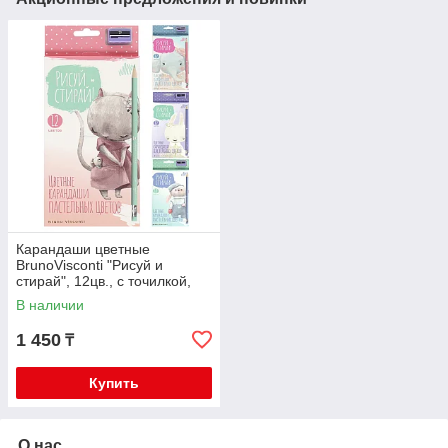
Карандаши цветные
BrunoVisconti "Рисуй и
стирай", 12цв., с точилкой,
30-0123
В наличии
1 450
₸
Купить
О нас