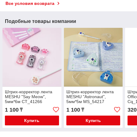
Все условия возврата
Подобные товары компании
Штрих-корректор лента
Штрих-корректор лента
Штри
MESHU "Say Meow",
MESHU "Astronaut",
Offi
5мм*6м CT_41266
5мм*5м MS_54217
Cq_
1 100
1 100
320
₸
₸
Купить
Купить