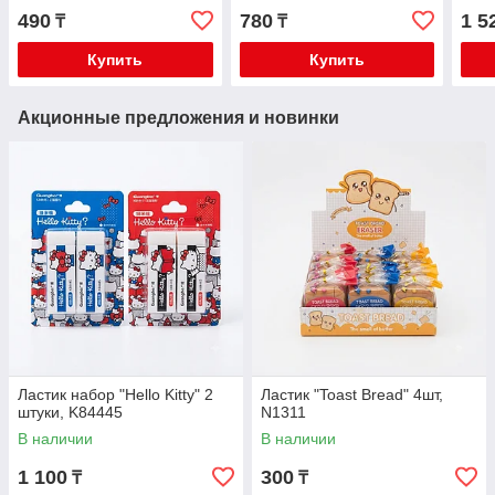
BM4126
мет
490
780
1 5
₸
₸
Купить
Купить
Акционные предложения и новинки
Ластик набор "Hello Kitty" 2
Ластик "Toast Bread" 4шт,
штуки, K84445
N1311
В наличии
В наличии
1 100
300
₸
₸