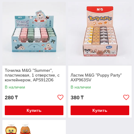
Точилка M&G "Summer",
пластиковая, 1 отверстие, с
Ластик M&G "Puppy Party"
контейнером, APS912D6
AXP963SV
В наличии
В наличии
280
380
₸
₸
Купить
Купить