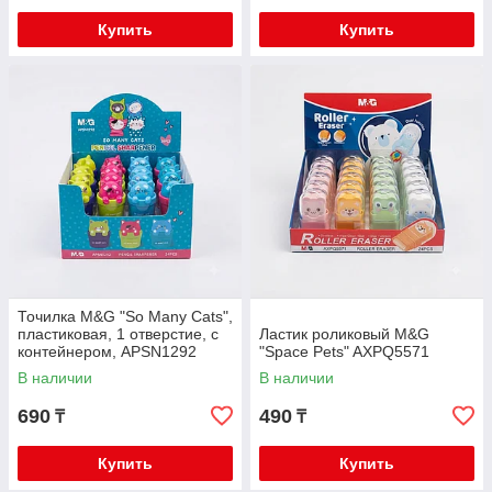
Купить
Купить
Точилка M&G "So Many Cats",
пластиковая, 1 отверстие, с
Ластик роликовый M&G
контейнером, APSN1292
"Space Pets" AXPQ5571
В наличии
В наличии
690
490
₸
₸
Купить
Купить