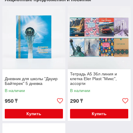
Тетрадь А5 36л линия и
Дневник для школы "Дауир
клетка Eler Plast "Микс",
Байтерек" 5 дневка
ассорти
В наличии
В наличии
950
290
₸
₸
Купить
Купить