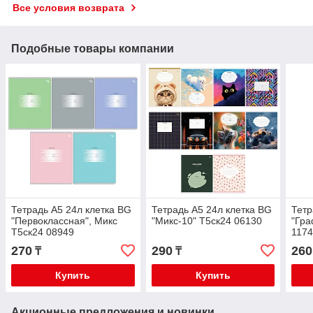
Все условия возврата
Подобные товары компании
Тетрадь А5 24л клетка BG
Тетрадь А5 24л клетка BG
Тетр
"Первоклассная", Микс
"Микс-10" Т5ск24 06130
"Гра
Т5ск24 08949
117
270
290
260
₸
₸
Купить
Купить
Акционные предложения и новинки