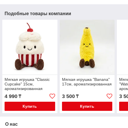
Подобные товары компании
Мягкая игрушка "Classic
Мягкая игрушка "Banana"
Мягк
Cupcake" 15см,
17см, ароматизированная
"Wat
ароматизированная
аро
4 990
3 500
3 5
₸
₸
Купить
Купить
О нас