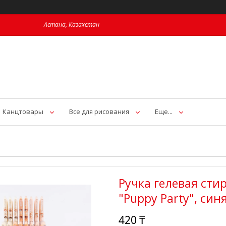
Астана, Казахстан
Канцтовары
Все для рисования
Еще...
Ручка гелевая сти
"Puppy Party", син
420 ₸