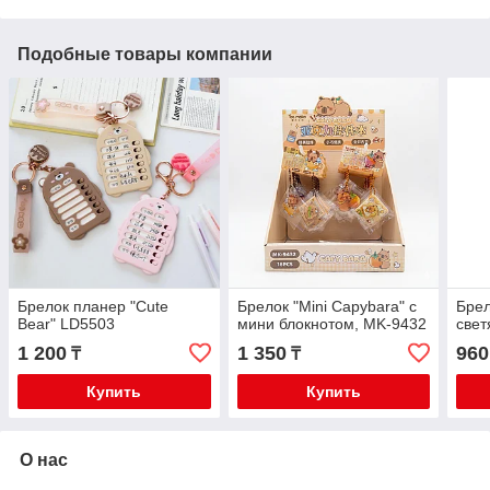
Подобные товары компании
Брелок планер "Cute
Брелок "Mini Capybara" с
Брел
Bear" LD5503
мини блокнотом, MK-9432
свет
1 200
1 350
960
₸
₸
Купить
Купить
О нас