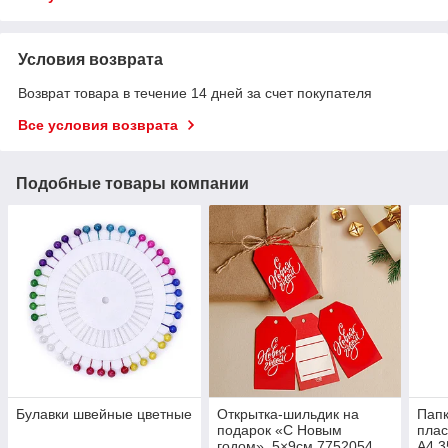
Условия возврата
Возврат товара в течение 14 дней за счет покупателя
Все условия возврата
Подобные товары компании
Булавки швейные цветные
Открытка-шильдик на
Папк
подарок «С Новым
плас
годом», 5×9см 7752054
А4 3