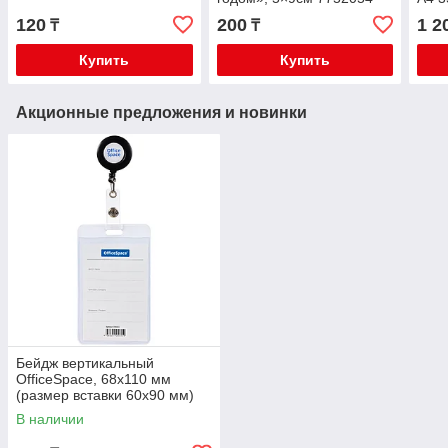
син
120
200
1 2
₸
₸
Купить
Купить
Акционные предложения и новинки
Бейдж вертикальный
OfficeSpace, 68х110 мм
(размер вставки 60х90 мм)
держатель-рулетка, черный
В наличии
284661