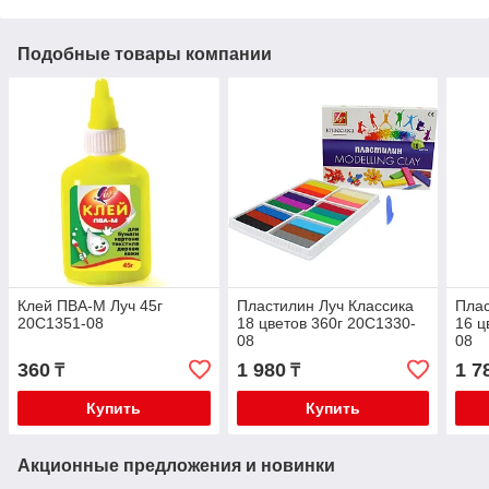
Подобные товары компании
Клей ПВА-М Луч 45г
Пластилин Луч Классика
Плас
20С1351-08
18 цветов 360г 20С1330-
16 ц
08
08
360
1 980
1 7
₸
₸
Купить
Купить
Акционные предложения и новинки