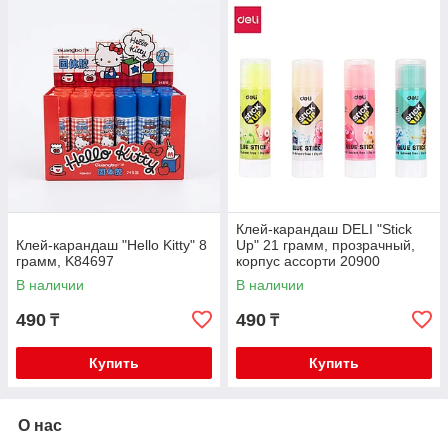
Клей-карандаш DELI "Stick
Клей-карандаш "Hello Kitty" 8
Up" 21 грамм, прозрачный,
грамм, K84697
корпус ассорти 20900
В наличии
В наличии
490
490
₸
₸
Купить
Купить
О нас