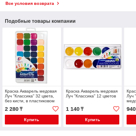
Все условия возврата
Подобные товары компании
Краска Акварель медовая
Краска Акварель медовая
Крас
Луч "Классика" 32 цвета,
Луч "Классика" 12 цветов
Луч 
без кисти, в пластиковом
медо
пенале. 26с 1579-08
плас
2 280
1 140
940
₸
₸
1249
Купить
Купить