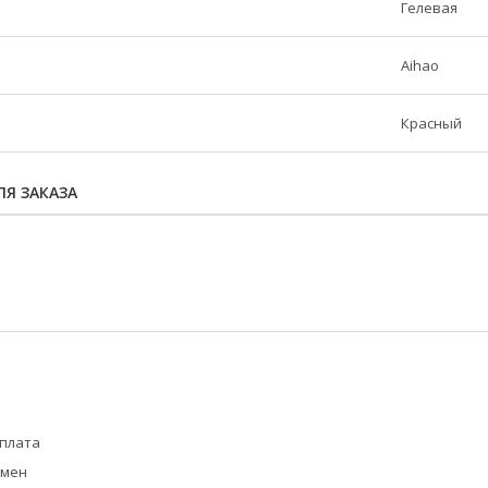
Гелевая
Aihao
Красный
Я ЗАКАЗА
оплата
бмен