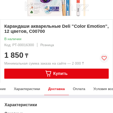
Карандаши акварельные Deli "Color Emotion",
12 цветов, C00700
В наличии
Код: PT-00016300
Розница
1 850
₸
Минимальная сумма заказа на сайте — 2 000 ₸
Купить
ние
Характеристики
Доставка
Оплата
Условия во
Характеристики